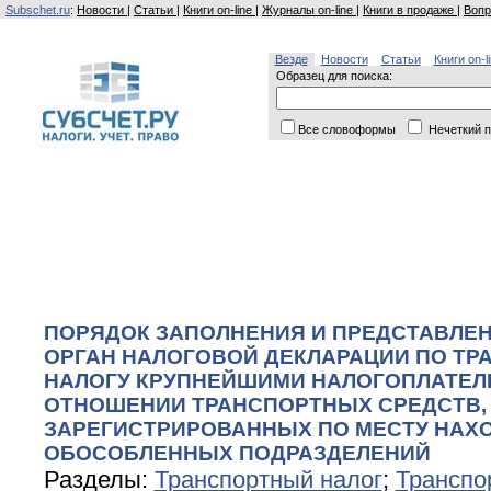
Subschet.ru
:
Новости
|
Статьи
|
Книги on-line
|
Журналы on-line
|
Книги в продаже
|
Вопр
Везде
Новости
Статьи
Книги on-l
Образец для поиска:
Все словоформы
Нечеткий п
ПОРЯДОК ЗАПОЛНЕНИЯ И ПРЕДСТАВЛЕ
ОРГАН НАЛОГОВОЙ ДЕКЛАРАЦИИ ПО Т
НАЛОГУ КРУПНЕЙШИМИ НАЛОГОПЛАТЕЛ
ОТНОШЕНИИ ТРАНСПОРТНЫХ СРЕДСТВ, 
ЗАРЕГИСТРИРОВАННЫХ ПО МЕСТУ НАХ
ОБОСОБЛЕННЫХ ПОДРАЗДЕЛЕНИЙ
Разделы:
Транспортный налог
;
Транспо