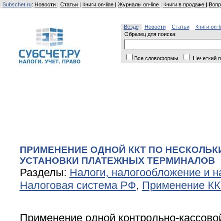
Subschet.ru
:
Новости
|
Статьи
|
Книги on-line
|
Журналы on-line
|
Книги в продаже
|
Вопр
Везде
Новости
Статьи
Книги on-l
Образец для поиска:
Все словоформы
Нечеткий п
ПРИМЕНЕНИЕ ОДНОЙ ККТ ПО НЕСКОЛЬК
УСТАНОВКИ ПЛАТЕЖНЫХ ТЕРМИНАЛОВ
Разделы:
Налоги, налогообложение и н
Налоговая система РФ
,
Применение КК
Применение одной контрольно-кассовой