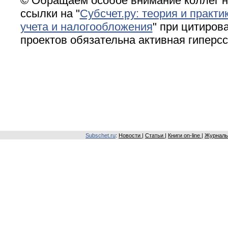
© Обращаем особое внимание коллег н
ссылки на "
Субсчет.ру: теория и практи
учета и налогообложения
" при цитирова
проектов обязательна активная гиперс
Subschet.ru
:
Новости
|
Статьи
|
Книги on-line
|
Журналы 