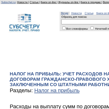
Subschet.ru
:
Новости
|
Статьи
|
Книги on-line
|
Журналы on-line
|
Книги в продаже
|
Вопр
Везде
Новости
Статьи
Книги on-l
Образец для поиска:
Все словоформы
Нечеткий п
НАЛОГ НА ПРИБЫЛЬ: УЧЕТ РАСХОДОВ Н
ДОГОВОРАМ ГРАЖДАНСКО-ПРАВОВОГО Х
ЗАКЛЮЧЕННЫМ СО ШТАТНЫМИ РАБОТН
Разделы:
Налог на прибыль
Расходы на выплату сумм по договорам