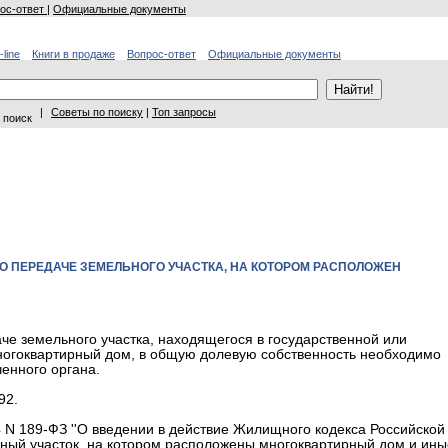
ос-ответ
|
Официальные документы
-line
Книги в продаже
Вопрос-ответ
Официальные документы
|
Советы по поиску
|
Топ запросы
 поиск
 ПЕРЕДАЧЕ ЗЕМЕЛЬНОГО УЧАСТКА, НА КОТОРОМ РАСПОЛОЖЕН
е земельного участка, находящегося в государственной или
ногоквартирный дом, в общую долевую собственность необходимо
енного органа.
92.
04 N 189-ФЗ ''О введении в действие Жилищного кодекса Российской
ьный участок, на котором расположены многоквартирный дом и ины