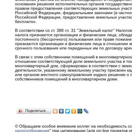
основании решения исполнительных органов государствен
правом предоставления соответствующих земельных участк
Российской Федерации, федеральными законами (в частност
Российской Федерации, предоставление земельных участко
бесплатно.
В соответствии со ст. 388 гл. 31 ''Земельный налог'' Нал
налога признаются организации и физические лица, облад
постоянного (бессрочного) пользования или праве пожизн
признаются организации и физические лица в отношении з
срочного пользования или переданных им по договору аре
В связи с этим собственники помещений в многоквартирно
отношении соответствующей доли земельного участка в том
многоквартирный дом, сформирован в соответствии с земе
деятельности, указанному земельному участку присвоен к
или органом местного самоуправления издано решение о п
собственников помещений в многоквартирном доме.
Поделиться…
© Обращаем особое внимание коллег на необходимость сс
налогообложения
" при цитировании (для on-line проектов 