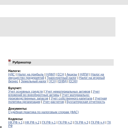
Рубрикатор
Налоги:
НДС
|
Налог на прибыль
|
НДФЛ
|
ЕСН
|
Акцизы
|
НДПИ
|
Налог на
имущество предприятий
|
Транспортный налог
|
Налог на игорный
бизнес
|
Земельный налог
|
УСН
|
ЕНВД
|
ЕСХН
Бухучет:
Учет основных средств
|
Учет нематериальных активов
|
Учет
вложений во внеоборотные активы
|
Учет материально-
производственных запасов
|
Учет собственного капитала
|
Учетная
политика организации
|
Учет расчетов
|
Бухгалтерская отчетность
Документы:
Судебная практика по налоговым спорам (ФАС)
Кодексы:
НК РФ ч.1
|
НК РФ ч.2
|
ГК РФ ч.1
|
ГК РФ ч.2
|
ГК РФ ч.3
|
ГК РФ ч.4
|
ТК
РФ
е