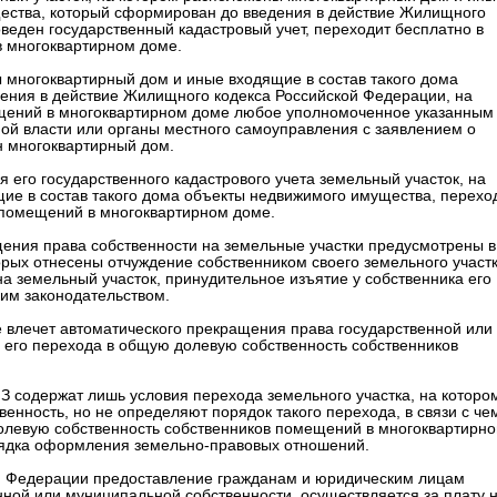
щества, который сформирован до введения в действие Жилищного
веден государственный кадастровый учет, переходит бесплатно в
 многоквартирном доме.
ы многоквартирный дом и иные входящие в состав такого дома
ения в действие Жилищного кодекса Российской Федерации, на
щений в многоквартирном доме любое уполномоченное указанным
ной власти или органы местного самоуправления с заявлением о
н многоквартирный дом.
его государственного кадастрового учета земельный участок, на
ие в состав такого дома объекты недвижимого имущества, перехо
 помещений в многоквартирном доме.
ения права собственности на земельные участки предусмотрены в 
орых отнесены отчуждение собственником своего земельного участ
на земельный участок, принудительное изъятие у собственника его
ким законодательством.
 влечет автоматического прекращения права государственной или
 его перехода в общую долевую собственность собственников
ФЗ содержат лишь условия перехода земельного участка, на которо
нность, но не определяют порядок такого перехода, в связи с че
долевую собственность собственников помещений в многоквартирн
рядка оформления земельно-правовых отношений.
кой Федерации предоставление гражданам и юридическим лицам
нной или муниципальной собственности, осуществляется за плату 