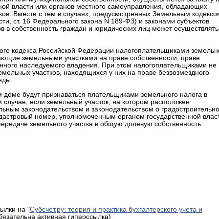
ной власти или органов местного самоуправления, обладающих
ов. Вместе с тем в случаях, предусмотренных Земельным кодексо
и, ст. 16 Федерального закона N 189-ФЗ) и законами субъектов
в в собственность граждан и юридических лиц может осуществлять
огового кодекса Российской Федерации налогоплательщиками земельн
ающие земельными участками на праве собственности, праве
енного наследуемого владения. При этом налогоплательщиками не
емельных участков, находящихся у них на праве безвозмездного
нды.
м доме будут признаваться плательщиками земельного налога в
 случае, если земельный участок, на котором расположен
льным законодательством и законодательством о градостроительн
адастровый номер, уполномоченным органом государственной влас
ередаче земельного участка в общую долевую собственность
ылки на "
Субсчет.ру: теория и практика бухгалтерского учета и
обязательна активная гиперссылка)