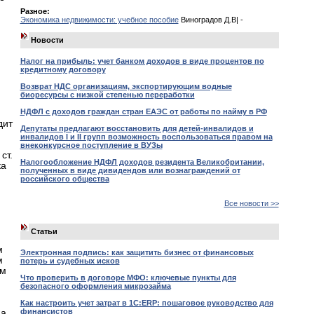
Разное:
Экономика недвижимости: учебное пособие
Виноградов Д.В| -
Новости
Налог на прибыль: учет банком доходов в виде процентов по
кредитному договору
Возврат НДС организациям, экспортирующим водные
биоресурсы с низкой степенью переработки
НДФЛ с доходов граждан стран ЕАЭС от работы по найму в РФ
дит
Депутаты предлагают восстановить для детей-инвалидов и
инвалидов I и II групп возможность воспользоваться правом на
внеконкурсное поступление в ВУЗы
ст.
Налогообложение НДФЛ доходов резидента Великобритании,
ка
полученных в виде дивидендов или вознаграждений от
российского общества
Все новости >>
Статьи
м
Электронная подпись: как защитить бизнес от финансовых
м
потерь и судебных исков
ом
Что проверить в договоре МФО: ключевые пункты для
безопасного оформления микрозайма
Как настроить учет затрат в 1С:ERP: пошаговое руководство для
финансистов
на