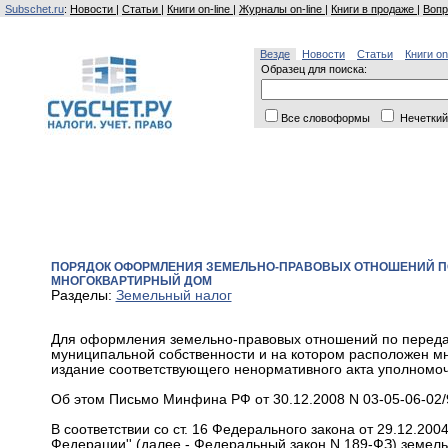
Subschet.ru
:
Новости
|
Статьи
|
Книги on-line
|
Журналы on-line
|
Книги в продаже
|
Вопр
Везде
Новости
Статьи
Книги on
Образец для поиска:
Все словоформы
Нечеткий
ПОРЯДОК ОФОРМЛЕНИЯ ЗЕМЕЛЬНО-ПРАВОВЫХ ОТНОШЕНИЙ ПО
МНОГОКВАРТИРНЫЙ ДОМ
Разделы:
Земельный налог
Для оформления земельно-правовых отношений по передач
муниципальной собственности и на котором расположен м
издание соответствующего ненормативного акта уполномоч
Об этом Письмо Минфина РФ от 30.12.2008 N 03-05-06-02/
В соответствии со ст. 16 Федерального закона от 29.12.20
Федерации'' (далее - Федеральный закон N 189-ФЗ) земел