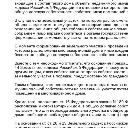
входящие в состав такого дома объекты недвижимого иму
кодекса Российской Федерации и в отношении которого про
общую долевую собственность собственников помещений в
В случае если земельный участок, на котором расположен
объекты недвижимого имущества, не сформирован до введ
основании решения общего собрания собственников поме
собранием лицо вправе обратиться в органы государствен
формировании земельного участка, на котором расположе
С момента формирования земельного участка и проведения 
котором расположены многоквартирный дом и иные входящ
бесплатно в общую долевую собственность собственников
Вместе с тем необходимо отметить, что основания прекращ
44 Земельного кодекса Российской Федерации, к числу кот
другим лицам, отказ собственника от права собственности 
земельного участка в порядке, предусмотренном гражданс
Таким образом, изменение жилищного законодательства не
муниципальной собственности на земельный участок путем
помещений в многоквартирном доме.
Кроме того, положения ст. 16 Федерального закона N 189-
расположен многоквартирный дом, в общую долевую собстве
полагаем, что для перехода земельного участка в общую 
доме необходимо соблюдение общего (заявительного) по
На основании ст. ст. 28 и 29 Земельного кодекса Российс
земельных участков из земель, находящихся в государстве