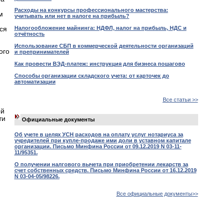
Расходы на конкурсы профессионального мастерства:
м
учитывать или нет в налоге на прибыль?
Налогообложение майнинга: НДФЛ, налог на прибыль, НДС и
ся
отчётность
Использование СБП в коммерческой деятельности организаций
ого
и препринимателей
Как провести ВЭД-платеж: инструкция для бизнеса пошагово
Способы организации складского учета: от карточек до
автоматизации
Все статьи >>
ой
ти
Официальные документы
Об учете в целях УСН расходов на оплату услуг нотариуса за
учредителей при купле-продаже ими доли в уставном капитале
организации. Письмо Минфина России от 09.12.2019 N 03-11-
11/95351.
О получении налгового вычета при приобретении лекарств за
счет собственных средств. Письмо Минфина России от 16.12.2019
N 03-04-05/98226.
Все официальные документы>>