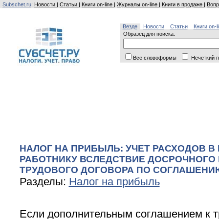
Subschet.ru
:
Новости
|
Статьи
|
Книги on-line
|
Журналы on-line
|
Книги в продаже
|
Вопр
Везде
Новости
Статьи
Книги on-l
Образец для поиска:
Все словоформы
Нечеткий п
НАЛОГ НА ПРИБЫЛЬ: УЧЕТ РАСХОДОВ 
РАБОТНИКУ ВСЛЕДСТВИЕ ДОСРОЧНОГО
ТРУДОВОГО ДОГОВОРА ПО СОГЛАШЕНИ
Разделы:
Налог на прибыль
Если дополнительным соглашением к т