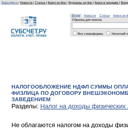
Subschet.ru
:
Новости
|
Статьи
|
Книги on-line
|
Журналы on-line
|
Книги в продаже
|
Вопр
Везде
Новости
Статьи
Книги on-l
Образец для поиска:
Все словоформы
Нечеткий п
НАЛОГООБЛОЖЕНИЕ НДФЛ СУММЫ ОПЛ
ФИЗЛИЦА ПО ДОГОВОРУ ВНЕШЭКОНОМБ
ЗАВЕДЕНИЕМ
Разделы:
Налог на доходы физических
Не облагаются налогом на доходы физ