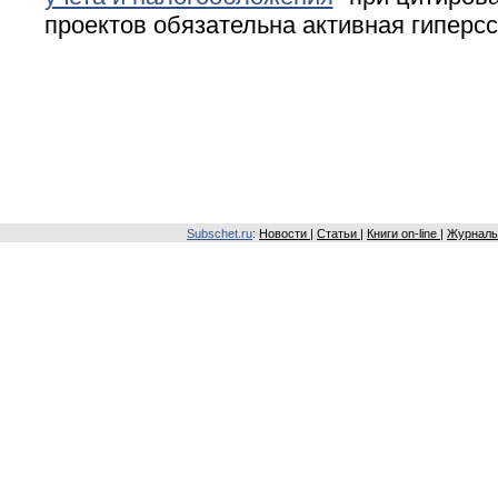
проектов обязательна активная гиперс
Subschet.ru
:
Новости
|
Статьи
|
Книги on-line
|
Журналы 