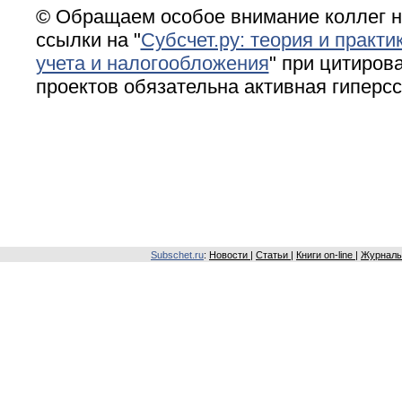
© Обращаем особое внимание коллег н
ссылки на "
Субсчет.ру: теория и практи
учета и налогообложения
" при цитирова
проектов обязательна активная гиперс
Subschet.ru
:
Новости
|
Статьи
|
Книги on-line
|
Журналы 