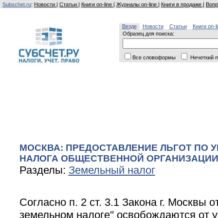
Subschet.ru
:
Новости
|
Статьи
|
Книги on-line
|
Журналы on-line
|
Книги в продаже
|
Вопр
Везде
Новости
Статьи
Книги on-l
Образец для поиска:
Все словоформы
Нечеткий п
МОСКВА: ПРЕДОСТАВЛЕНИЕ ЛЬГОТ ПО 
НАЛОГА ОБЩЕСТВЕННОЙ ОРГАНИЗАЦИ
Разделы:
Земельный налог
Согласно п. 2 ст. 3.1 Закона г. Москвы от
земельном налоге'' освобождаются от 