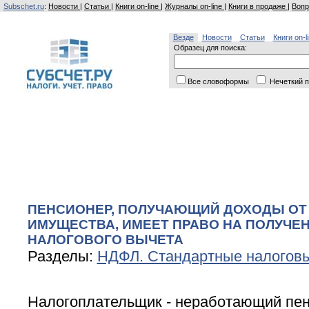
Subschet.ru
:
Новости
|
Статьи
|
Книги on-line
|
Журналы on-line
|
Книги в продаже
|
Вопр
Везде
Новости
Статьи
Книги on-l
Образец для поиска:
Все словоформы
Нечеткий п
ПЕНСИОНЕР, ПОЛУЧАЮЩИЙ ДОХОДЫ ОТ 
ИМУЩЕСТВА, ИМЕЕТ ПРАВО НА ПОЛУЧЕ
НАЛОГОВОГО ВЫЧЕТА
Разделы:
НДФЛ. Стандартные налогов
Налогоплательщик - неработающий пе