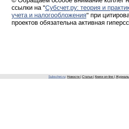
© Обращаем особое внимание коллег н
ссылки на "
Субсчет.ру: теория и практи
учета и налогообложения
" при цитирова
проектов обязательна активная гиперс
Subschet.ru
:
Новости
|
Статьи
|
Книги on-line
|
Журналы 