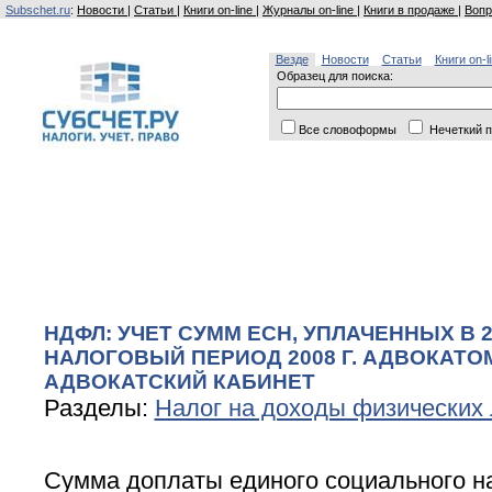
Subschet.ru
:
Новости
|
Статьи
|
Книги on-line
|
Журналы on-line
|
Книги в продаже
|
Вопр
Везде
Новости
Статьи
Книги on-l
Образец для поиска:
Все словоформы
Нечеткий п
НДФЛ: УЧЕТ СУММ ЕСН, УПЛАЧЕННЫХ В 20
НАЛОГОВЫЙ ПЕРИОД 2008 Г. АДВОКАТО
АДВОКАТСКИЙ КАБИНЕТ
Разделы:
Налог на доходы физических
Сумма доплаты единого социального на