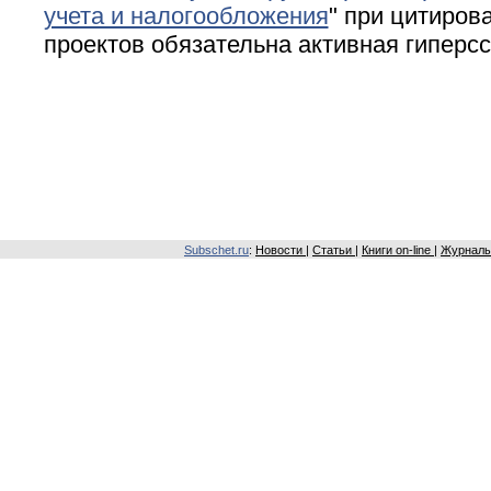
учета и налогообложения
" при цитирова
проектов обязательна активная гиперс
Subschet.ru
:
Новости
|
Статьи
|
Книги on-line
|
Журналы 