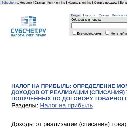
Subschet.ru
:
Новости
|
Статьи
|
Книги on-line
|
Журналы on-line
|
Книги в продаже
|
Вопр
Везде
Новости
Статьи
Книги on-l
Образец для поиска:
Все словоформы
Нечеткий п
НАЛОГ НА ПРИБЫЛЬ: ОПРЕДЕЛЕНИЕ М
ДОХОДОВ ОТ РЕАЛИЗАЦИИ (СПИСАНИЯ) 
ПОЛУЧЕННЫХ ПО ДОГОВОРУ ТОВАРНОГ
Разделы:
Налог на прибыль
Доходы от реализации (списания) това