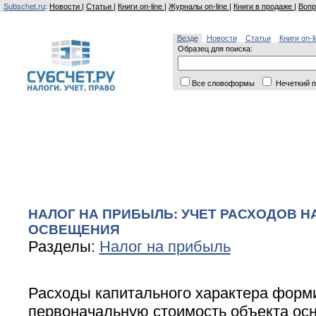
Subschet.ru
:
Новости
|
Статьи
|
Книги on-line
|
Журналы on-line
|
Книги в продаже
|
Вопр
Везде
Новости
Статьи
Книги on-l
Образец для поиска:
Все словоформы
Нечеткий п
НАЛОГ НА ПРИБЫЛЬ: УЧЕТ РАСХОДОВ 
ОСВЕЩЕНИЯ
Разделы:
Налог на прибыль
Расходы капитального характера форм
первоначальную стоимость объекта осн