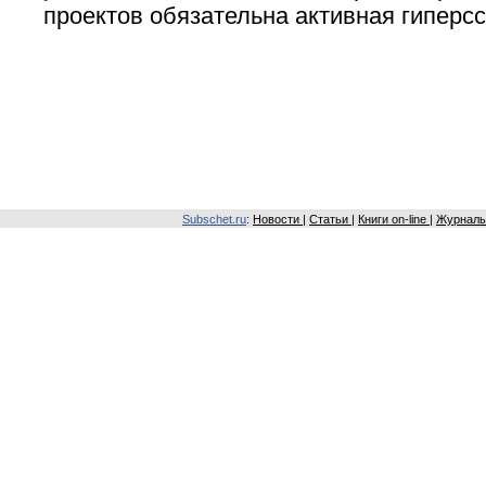
проектов обязательна активная гиперс
Subschet.ru
:
Новости
|
Статьи
|
Книги on-line
|
Журналы 