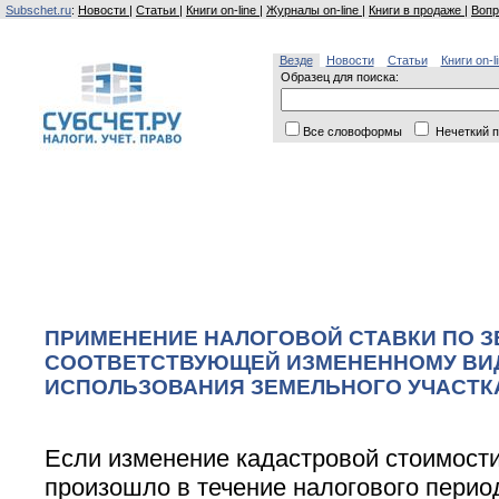
Subschet.ru
:
Новости
|
Статьи
|
Книги on-line
|
Журналы on-line
|
Книги в продаже
|
Вопр
Везде
Новости
Статьи
Книги on-l
Образец для поиска:
Все словоформы
Нечеткий п
ПРИМЕНЕНИЕ НАЛОГОВОЙ СТАВКИ ПО З
СООТВЕТСТВУЮЩЕЙ ИЗМЕНЕННОМУ ВИ
ИСПОЛЬЗОВАНИЯ ЗЕМЕЛЬНОГО УЧАСТК
Если изменение кадастровой стоимости
произошло в течение налогового перио