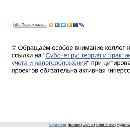
Поделиться…
© Обращаем особое внимание коллег н
ссылки на "
Субсчет.ру: теория и практи
учета и налогообложения
" при цитирова
проектов обязательна активная гиперс
Subschet.ru
:
Новости
|
Статьи
|
Книги on-line
|
Журналы 