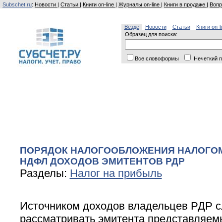
Subschet.ru
:
Новости
|
Статьи
|
Книги on-line
|
Журналы on-line
|
Книги в продаже
|
Вопр
Везде
Новости
Статьи
Книги on-l
Образец для поиска:
Все словоформы
Нечеткий п
ПОРЯДОК НАЛОГООБЛОЖЕНИЯ НАЛОГОМ
НДФЛ ДОХОДОВ ЭМИТЕНТОВ РДР
Разделы:
Налог на прибыль
Источником доходов владельцев РДР с
рассматривать эмитента представляем