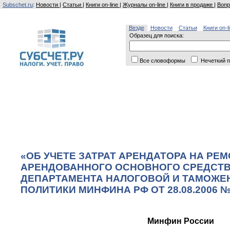
Subschet.ru
:
Новости
|
Статьи
|
Книги on-line
|
Журналы on-line
|
Книги в продаже
|
Вопр
Везде
Новости
Статьи
Книги on-l
Образец для поиска:
Все словоформы
Нечеткий п
«ОБ УЧЕТЕ ЗАТРАТ АРЕНДАТОРА НА РЕ
АРЕНДОВАННОГО ОСНОВНОГО СРЕДСТВ
ДЕПАРТАМЕНТА НАЛОГОВОЙ И ТАМОЖЕ
ПОЛИТИКИ МИНФИНА РФ ОТ 28.08.2006 № 0
Минфин России