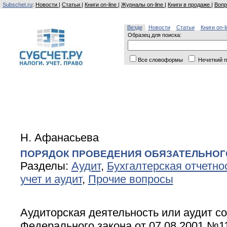
Subschet.ru
:
Новости
|
Статьи
|
Книги on-line
|
Журналы on-line
|
Книги в продаже
|
Вопр
Везде
Новости
Статьи
Книги on-l
Образец для поиска:
Все словоформы
Нечеткий п
Н. Афанасьева
ПОРЯДОК ПРОВЕДЕНИЯ ОБЯЗАТЕЛЬНОГ
Разделы:
Аудит
,
Бухгалтерская отчетно
учет и аудит
,
Прочие вопросы
Аудиторская деятельность или аудит сог
Федерального закона от 07.08.2001 №1